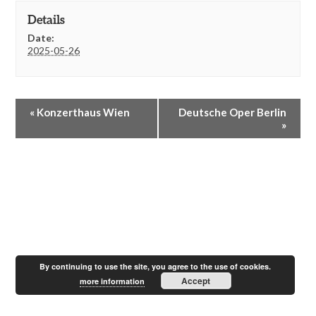
Details
Date:
2025-05-26
E
«
Konzerthaus Wien
Deutsche Oper Berlin
v
»
e
n
t
N
a
v
i
g
a
t
By continuing to use the site, you agree to the use of cookies.
i
Accept
more information
o
n