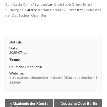
Sun
Katja Kolm
/ Synthesizer
Christoph Grund
Ernst
Surberg
/ E-Gitarre
Adrian Pereyra
/ Orchester
Orchester
der Deutschen Oper Berlin
Details
Date:
2025-07-11
Venue
Deutsche Oper Berlin
Website:
https://deutscheoperberlin.de/de_DE/production/lash.1
355969
E
«
Akademie der Künste
Deutsche Oper Berlin
v