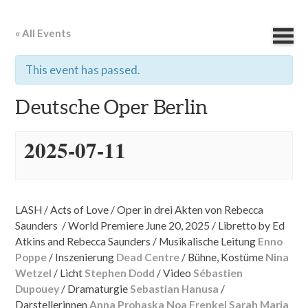
« All Events
This event has passed.
Deutsche Oper Berlin
2025-07-11
LASH / Acts of Love /
Oper in drei Akten von Rebecca
Saunders / World Premiere June 20, 2025 /
Libretto by Ed
Atkins and Rebecca Saunders /
Musikalische Leitung
Enno
Poppe
/ Inszenierung
Dead Centre
/ Bühne, Kostüme
Nina
Wetzel
/ Licht
Stephen Dodd
/ Video
Sébastien
Dupouey
/ Dramaturgie
Sebastian Hanusa
/
Darstellerinnen
Anna Prohaska
Noa Frenkel
Sarah Maria