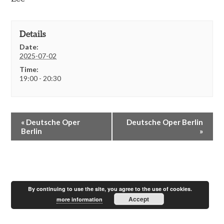
Details
Date:
2025-07-02
Time:
19:00 - 20:30
E
«
Deutsche Oper
Deutsche Oper Berlin
v
Berlin
»
e
n
t
N
a
v
By continuing to use the site, you agree to the use of cookies.
i
Accept
more information
g
a