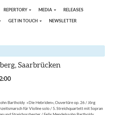
REPERTORY
MEDIA
RELEASES
GET IN TOUCH
NEWSLETTER
berg, Saarbrücken
2:00
sohn Bartholdy
»Die Hebriden«, Ouvertüre op. 26 /
Jörg
eitsmarsch für Violine solo /
5. Streichquartett mit Sopran
ran und Streichorchester /
Felix Mendelssohn Bartholdy