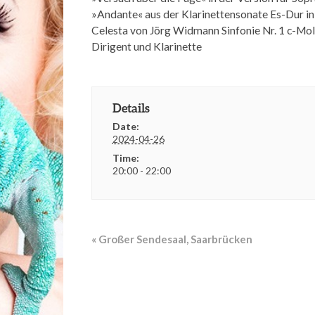
»Andante« aus der Klarinettensonate Es-Dur in 
Celesta von Jörg Widmann
Sinfonie Nr. 1 c-Mol
Dirigent und Klarinette
Details
Date:
2024-04-26
Time:
20:00 - 22:00
E
«
Großer Sendesaal, Saarbrücken
v
e
n
t
N