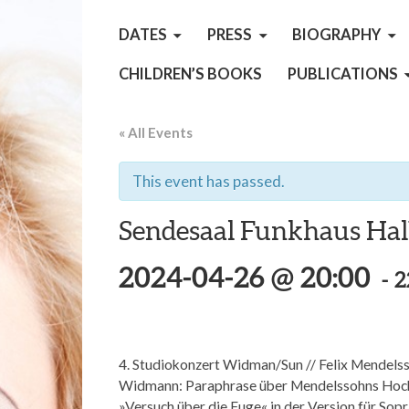
DATES
PRESS
BIOGRAPHY
CHILDREN’S BOOKS
PUBLICATIONS
« All Events
This event has passed.
Sendesaal Funkhaus Hal
2024-04-26 @ 20:00
-
2
4. Studiokonzert Widman/Sun //
Felix Mendels
Widmann:
Paraphrase über Mendelssohns Hochz
»Versuch über die Fuge« in der Version für Sop