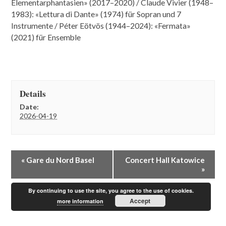
Elementarphantasien» (2017–2020) / Claude Vivier (1948–
1983): «Lettura di Dante» (1974) für Sopran und 7
Instrumente / Péter Eötvös (1944–2024): «Fermata»
(2021) für Ensemble
Details
Date:
2026-04-19
E
«
Gare du Nord Basel
Concert Hall Katowice
v
»
e
n
By continuing to use the site, you agree to the use of cookies.
t
Accept
more information
N
a
v